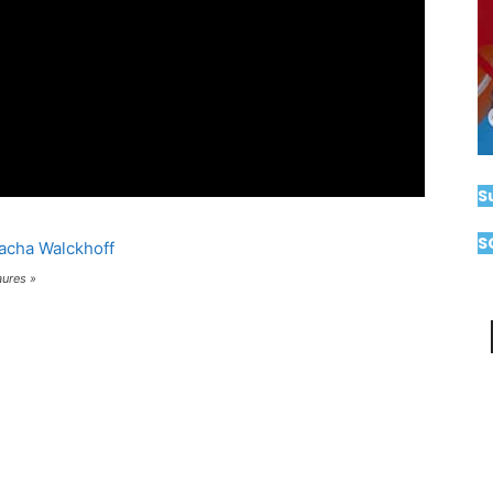
S
S
ures »