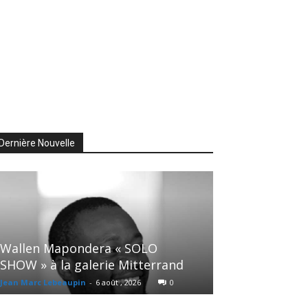
Dernière Nouvelle
Wallen Mapondera « SOLO
SHOW » à la galerie Mitterrand
Jean Marc Lebeaupin
-
6 août , 2026
0