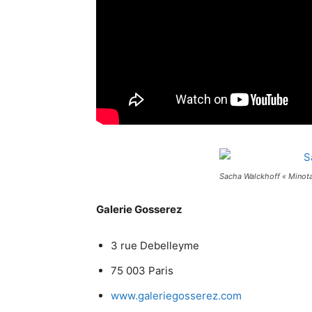
Sacha Walckhoff « Minota
Galerie Gosserez
3 rue Debelleyme
75 003 Paris
www.galeriegosserez.com