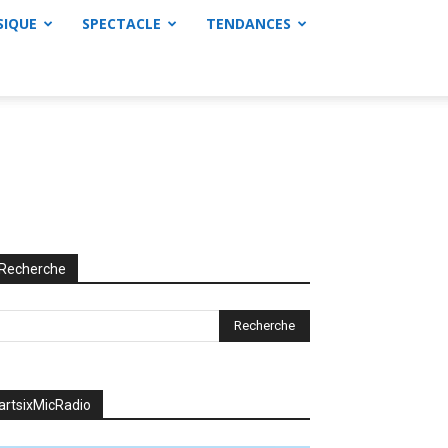
SIQUE
SPECTACLE
TENDANCES
Recherche
artsixMicRadio