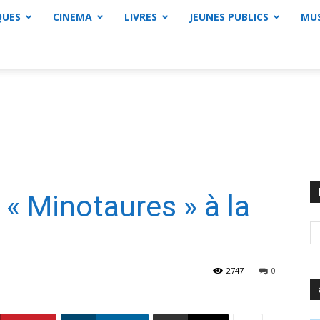
QUES
CINEMA
LIVRES
JEUNES PUBLICS
MU
« Minotaures » à la
2747
0