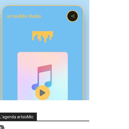
L’agenda artsixMic