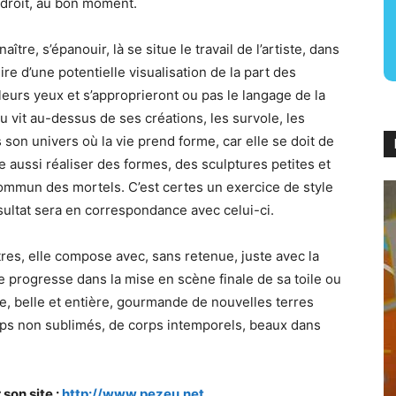
ndroit, au bon moment.
aître, s’épanouir, là se situe le travail de l’artiste, dans
ire d’une potentielle visualisation de la part des
 leurs yeux et s’approprieront ou pas le langage de la
eu vit au-dessus de ses créations, les survole, les
on univers où la vie prend forme, car elle se doit de
aussi réaliser des formes, des sculptures petites et
commun des mortels. C’est certes un exercice de style
sultat sera en correspondance avec celui-ci.
tres, elle compose avec, sans retenue, juste avec la
e progresse dans la mise en scène finale de sa toile ou
e, belle et entière, gourmande de nouvelles terres
rps non sublimés, de corps intemporels, beaux dans
son site :
http://www.pezeu.net