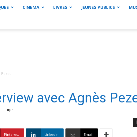
QUES
CINEMA
LIVRES
JEUNES PUBLICS
MU
s Pezeu
terview avec Agnès Pez
1
Pinterest
Linkedin
Email