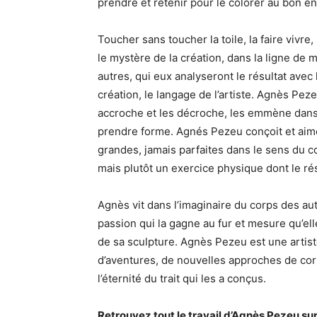
prendre et retenir pour le colorer au bon e
Toucher sans toucher la toile, la faire vivre, n
le mystère de la création, dans la ligne de m
autres, qui eux analyseront le résultat avec
création, le langage de l’artiste. Agnès Pez
accroche et les décroche, les emmène dans s
prendre forme. Agnés Pezeu conçoit et aime 
grandes, jamais parfaites dans le sens du 
mais plutôt un exercice physique dont le ré
Agnès vit dans l’imaginaire du corps des au
passion qui la gagne au fur et mesure qu’ell
de sa sculpture. Agnès Pezeu est une artist
d’aventures, de nouvelles approches de co
l’éternité du trait qui les a conçus.
Retrouvez tout le travail d’Agnès Pezeu sur 