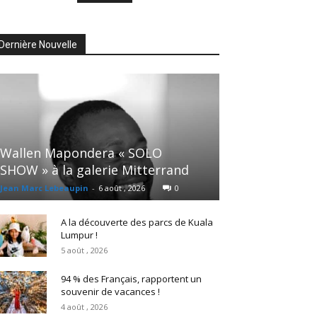
Dernière Nouvelle
Wallen Mapondera « SOLO
SHOW » à la galerie Mitterrand
Jean Marc Lebeaupin
-
6 août , 2026
0
A la découverte des parcs de Kuala
Lumpur !
5 août , 2026
94 % des Français, rapportent un
souvenir de vacances !
4 août , 2026