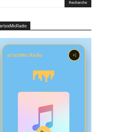
artsixMicRadio