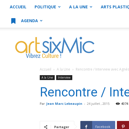
ACCUEIL
POLITIQUE
A LA UNE
ARTS PLASTI
AGENDA
artsixMic
Accueil
A la Une
Rencontre / Interview avec Agnè
A la Une
Interview
Rencontre / In
Par
Jean Marc Lebeaupin
-
24 juillet , 2015
4074
Facebook
Partager