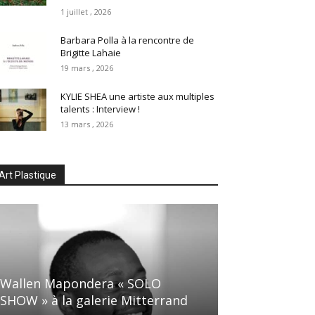
1 juillet , 2026
Barbara Polla à la rencontre de
Brigitte Lahaie
19 mars , 2026
KYLIE SHEA une artiste aux multiples
talents : Interview !
13 mars , 2026
Art Plastique
Wallen Mapondera « SOLO
SHOW » à la galerie Mitterrand