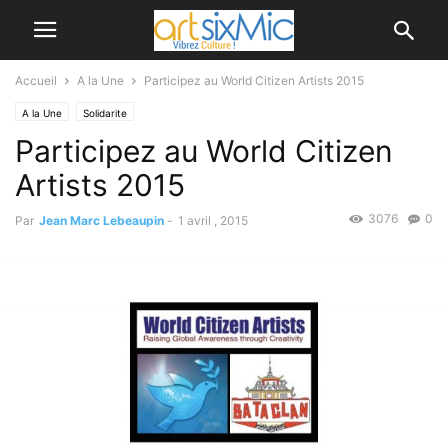
Accueil
A la Une
Participez au World Citizen Artists 2015
A la Une
Solidarite
Participez au World Citizen
Artists 2015
3076
0
Par
Jean Marc Lebeaupin
-
1 avril , 2015