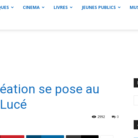
QUES
CINEMA
LIVRES
JEUNES PUBLICS
MU
réation se pose au
 Lucé
2992
0