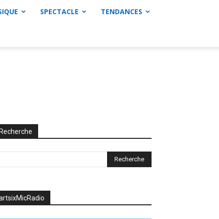
SIQUE
SPECTACLE
TENDANCES
Recherche
artsixMicRadio