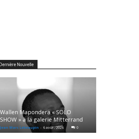
Dernière Nouvelle
Wallen Mapondera « SOLO
SHOW » à la galerie Mitterrand
Jean Marc Lebeaupin
-
6 août , 2026
0