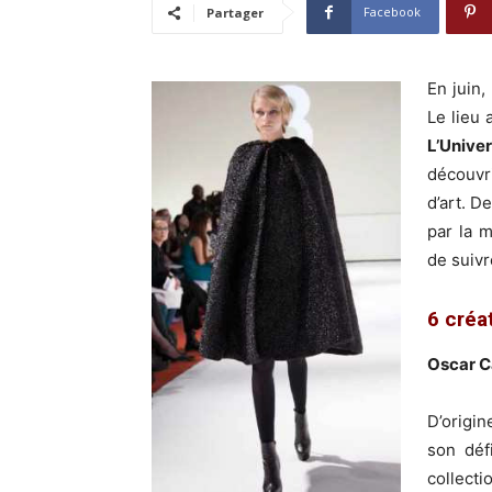
Facebook
Partager
En juin,
Le lieu 
L’Unive
découvri
d’art. De
par la 
de suivr
6 créa
Oscar C
D’origin
son déf
collect