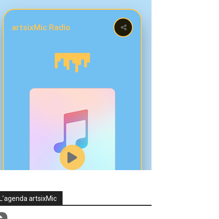
L’agenda artsixMic