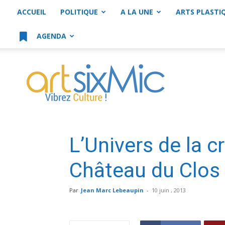
ACCUEIL
POLITIQUE
A LA UNE
ARTS PLASTI
AGENDA
artsixMic
L’Univers de la c
Château du Clos
Par
Jean Marc Lebeaupin
-
10 juin , 2013