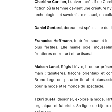
Charlène Carillon
, L’univers créatif de Ch
fiction où la femme devient une créature hyb
technologies et savoir-faire manuel, en coll
Daniel Gontard
, doreur, est spécialiste du 
Françoise Hoffmann
, feutrière soumet le
plus fertiles. Elle manie soie, mousseli
frontières entre l’art et l’artisanat.
Maison Lanel
, Régis Lièvre, brodeur prés
main : tabatières, flacons orientaux et c
Bruno Legeron, parurier floral et plumassi
pour la mode et le monde du spectacle.
Tzuri Gueta
, designer, explore la mode, l’art
organique et futuriste. Sa ligne de bijoux r