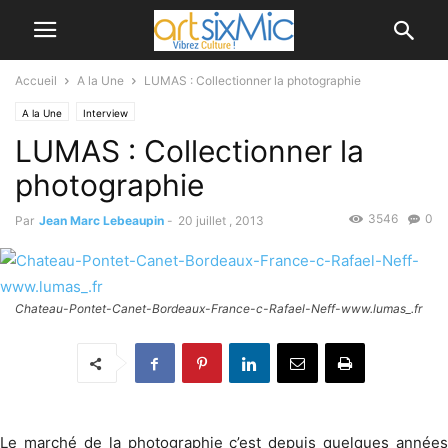
Accueil
A la Une
LUMAS : Collectionner la photographie
A la Une
Interview
LUMAS : Collectionner la
photographie
3546
0
Par
Jean Marc Lebeaupin
-
20 juillet , 2013
Chateau-Pontet-Canet-Bordeaux-France-c-Rafael-Neff-www.lumas_.fr
Le marché de la photographie c’est depuis quelques années