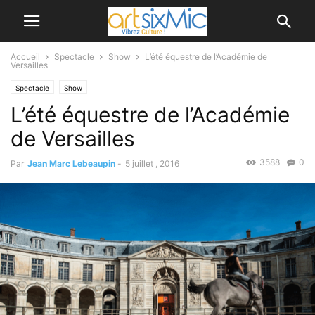
Accueil
Spectacle
Show
L’été équestre de l’Académie de
Versailles
Spectacle
Show
L’été équestre de l’Académie
de Versailles
3588
0
Par
Jean Marc Lebeaupin
-
5 juillet , 2016