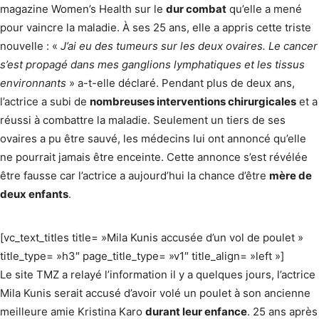
magazine Women’s Health sur le
dur combat
qu’elle a mené
pour vaincre la maladie. À ses 25 ans, elle a appris cette triste
nouvelle : «
J’ai eu des tumeurs sur les deux ovaires. Le cancer
s’est propagé dans mes ganglions lymphatiques et les tissus
environnants
» a-t-elle déclaré. Pendant plus de deux ans,
l’actrice a subi de
nombreuses interventions chirurgicales
et a
réussi à combattre la maladie. Seulement un tiers de ses
ovaires a pu être sauvé, les médecins lui ont annoncé qu’elle
ne pourrait jamais être enceinte. Cette annonce s’est révélée
être fausse car l’actrice a aujourd’hui la chance d’être
mère de
deux enfants
.
[vc_text_titles title= »Mila Kunis accusée d’un vol de poulet »
title_type= »h3″ page_title_type= »v1″ title_align= »left »]
Le site TMZ a relayé l’information il y a quelques jours, l’actrice
Mila Kunis serait accusé d’avoir volé un poulet à son ancienne
meilleure amie Kristina Karo
durant leur enfance
. 25 ans après