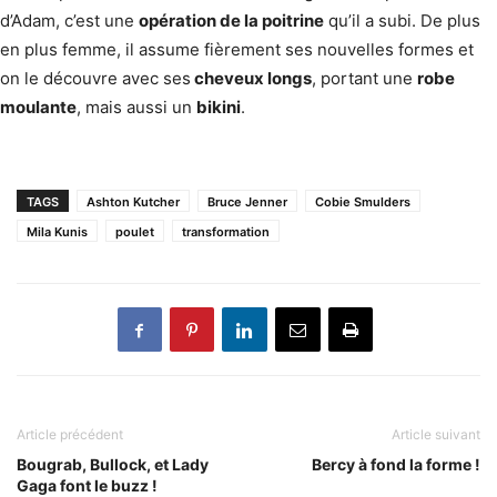
d’Adam, c’est une
opération de la poitrine
qu’il a subi. De plus
en plus femme, il assume fièrement ses nouvelles formes et
on le découvre avec ses
cheveux longs
, portant une
robe
moulante
, mais aussi un
bikini
.
TAGS
Ashton Kutcher
Bruce Jenner
Cobie Smulders
Mila Kunis
poulet
transformation
Article précédent
Article suivant
Bougrab, Bullock, et Lady
Bercy à fond la forme !
Gaga font le buzz !