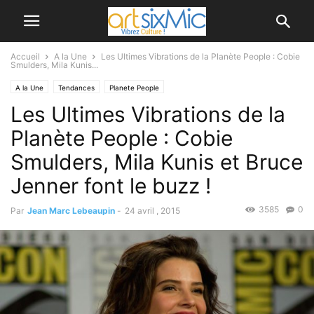
Accueil
A la Une
Les Ultimes Vibrations de la Planète People : Cobie
Smulders, Mila Kunis...
A la Une
Tendances
Planete People
Les Ultimes Vibrations de la
Planète People : Cobie
Smulders, Mila Kunis et Bruce
Jenner font le buzz !
3585
0
Par
Jean Marc Lebeaupin
-
24 avril , 2015