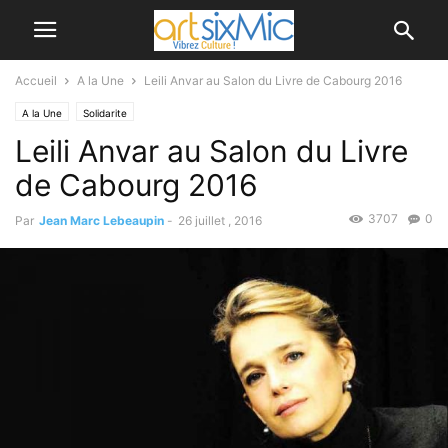
Accueil
A la Une
Leili Anvar au Salon du Livre de Cabourg 2016
A la Une
Solidarite
Leili Anvar au Salon du Livre
de Cabourg 2016
3707
0
Par
Jean Marc Lebeaupin
-
26 juillet , 2016