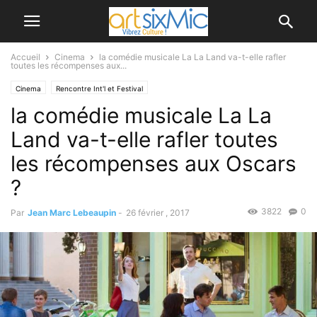
Accueil
Cinema
la comédie musicale La La Land va-t-elle rafler
toutes les récompenses aux...
Cinema
Rencontre Int'l et Festival
la comédie musicale La La
Land va-t-elle rafler toutes
les récompenses aux Oscars
?
3822
0
Par
Jean Marc Lebeaupin
-
26 février , 2017