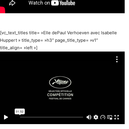
[vc_text_titles title= »Elle dePaul Verhoeven avec Isabelle
Huppert » title_type= »h3″ page_title_type= »v1″
title_align= »left »]