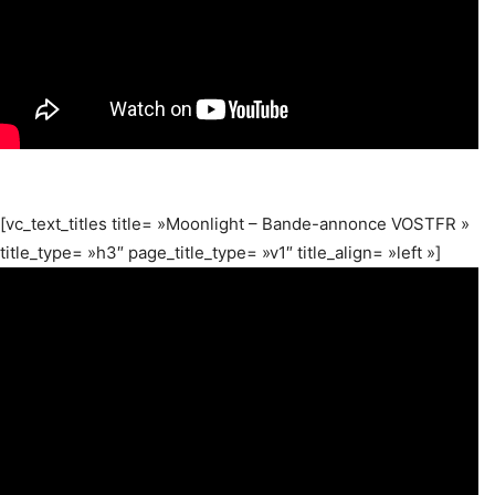
[vc_text_titles title= »Moonlight – Bande-annonce VOSTFR »
title_type= »h3″ page_title_type= »v1″ title_align= »left »]