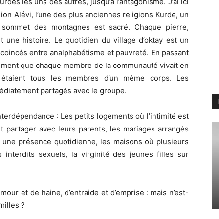
urdes les uns des autres, jusqu’à l’antagonisme. J’ai ici
on Alévi, l’une des plus anciennes religions Kurde, un
e sommet des montagnes est sacré. Chaque pierre,
t une histoire. Le quotidien du village d’oktay est un
 coincés entre analphabétisme et pauvreté. En passant
entiment que chaque membre de la communauté vivait en
s étaient tous les membres d’un même corps. Les
édiatement partagés avec le groupe.
nterdépendance : Les petits logements où l’intimité est
nt partager avec leurs parents, les mariages arrangés
t une présence quotidienne, les maisons où plusieurs
interdits sexuels, la virginité des jeunes filles sur
mour et de haine, d’entraide et d’emprise : mais n’est-
milles ?