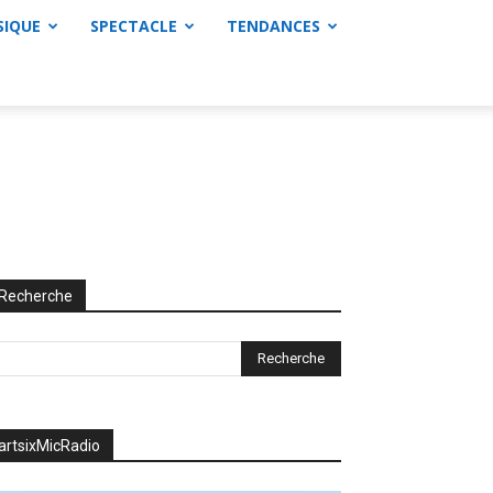
SIQUE
SPECTACLE
TENDANCES
Recherche
artsixMicRadio