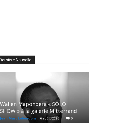
Dernière Nouvelle
Wallen Mapondera « SOLO
SHOW » à la galerie Mitterrand
Jean Marc Lebeaupin
-
6 août , 2026
0