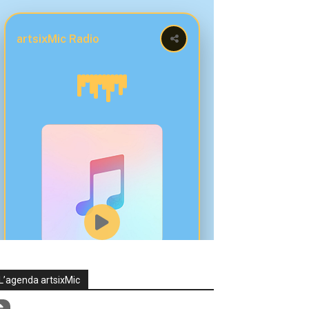
L’agenda artsixMic