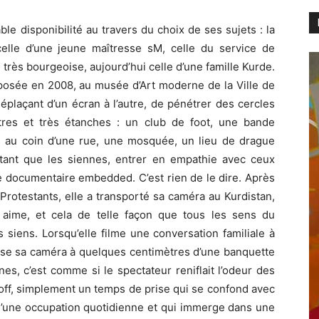
le disponibilité au travers du choix de ses sujets : la
celle d’une jeune maîtresse sM, celle du service de
e très bourgeoise, aujourd’hui celle d’une famille Kurde.
exposée en 2008, au musée d’Art moderne de la Ville de
 déplaçant d’un écran à l’autre, de pénétrer des cercles
tres et très étanches : un club de foot, une bande
 au coin d’une rue, une mosquée, un lieu de drague
ant que les siennes, entrer en empathie avec ceux
le documentaire embedded. C’est rien de le dire. Après
Protestants, elle a transporté sa caméra au Kurdistan,
 aime, et cela de telle façon que tous les sens du
siens. Lorsqu’elle filme une conversation familiale à
pose sa caméra à quelques centimètres d’une banquette
nes, c’est comme si le spectateur reniflait l’odeur des
 off, simplement un temps de prise qui se confond avec
 d’une occupation quotidienne et qui immerge dans une