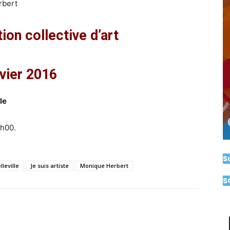
rbert
tion collective d’art
vier 2016
le
h00.
S
lleville
Je suis artiste
Monique Herbert
S