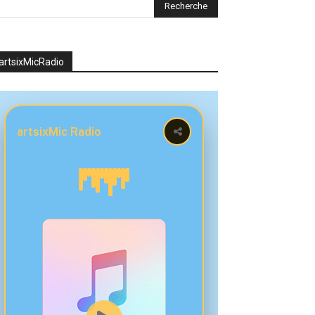
artsixMicRadio