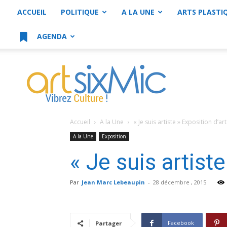
ACCUEIL
POLITIQUE
A LA UNE
ARTS PLASTI
AGENDA
artsixMic
Accueil
A la Une
« Je suis artiste » Exposition d’
A la Une
Exposition
« Je suis artist
Par
Jean Marc Lebeaupin
-
28 décembre , 2015
Facebook
Partager