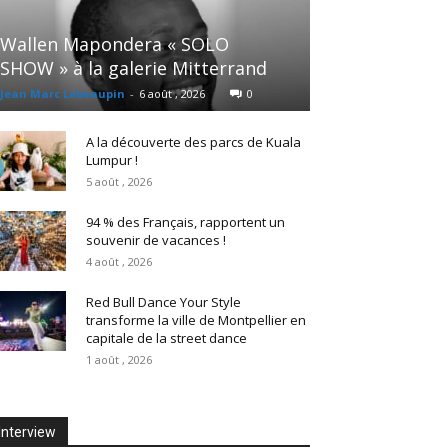
Wallen Mapondera « SOLO
SHOW » à la galerie Mitterrand
Jean Marc Lebeaupin
-
6 août , 2026
0
A la découverte des parcs de Kuala
Lumpur !
5 août , 2026
94 % des Français, rapportent un
souvenir de vacances !
4 août , 2026
Red Bull Dance Your Style
transforme la ville de Montpellier en
capitale de la street dance
1 août , 2026
Interview