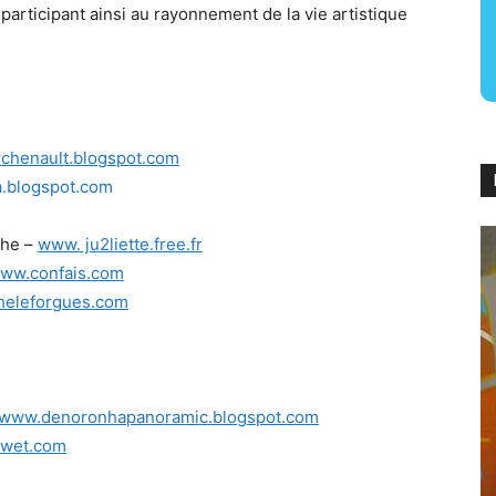
articipant ainsi au rayonnement de la vie artistique
rchenault.blogspot.com
a.blogspot.com
phe –
www. ju2liette.free.fr
ww.confais.com
eleforgues.com
www.denoronhapanoramic.blogspot.com
-wet.com