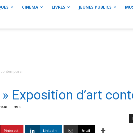
QUES
CINEMA
LIVRES
JEUNES PUBLICS
MU
art contemporain
e » Exposition d’art co
3418
0
Pinterest
Linkedin
Email