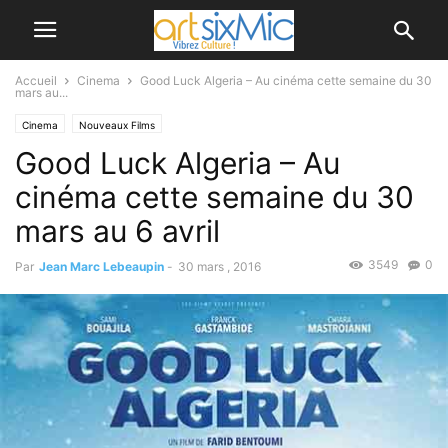
Accueil
Cinema
Good Luck Algeria – Au cinéma cette semaine du 30
mars au...
Cinema
Nouveaux Films
Good Luck Algeria – Au
cinéma cette semaine du 30
mars au 6 avril
3549
0
Par
Jean Marc Lebeaupin
-
30 mars , 2016