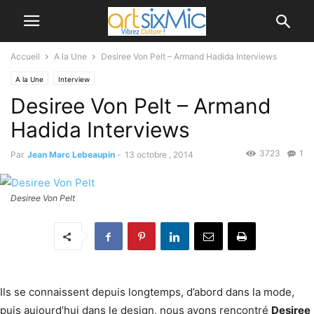
Accueil
A la Une
Desiree Von Pelt – Armand Hadida Interviews
A la Une
Interview
Desiree Von Pelt – Armand
Hadida Interviews
3723
1
Par
Jean Marc Lebeaupin
-
13 octobre , 2014
Desiree Von Pelt
Ils se connaissent depuis longtemps, d’abord dans la mode,
puis aujourd’hui dans le design, nous avons rencontré
Desiree