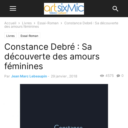
Accueil
Livres
Essai-Roman
Constance Debré : Sa découverte
des amours féminines
Livres
Essai-Roman
Constance Debré : Sa
découverte des amours
féminines
4575
0
Par
Jean Marc Lebeaupin
-
29 janvier , 2018