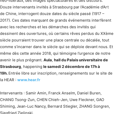
néo-libéraux, des images spectaculaires et des discours.
Douze intervenants invités à Strasbourg par l’Académie d’Art
de Chine, interrogent douze dates du siècle passé (1917 –
2017). Ces dates marquant de grands événements interfèrent
avec les recherches et les démarches des invités qui
dessinent des ouvertures, où certains rêves perdus du XXème
siècle pourraient trouver une place centrale ou décalée, tout
comme s’incarner dans le siècle qui se déploie devant nous. Et
même dès cette année 2018, qui témoigne l’urgence de notre
avenir le plus prégnant.
Aula
,
hall du Palais universitaire de
Strasbourg
, happening
le samedi 2 décembre de 17h à
19h.
Entrée libre sur inscription, renseignements sur le site de
la HEAR :
www.hear.fr
Intervenants : Samir Amin, Franck Anselm, Daniel Buren,
CHANG Tsong-Zun, CHEN Chieh-Jen, Uwe Fleckner, GAO
Shiming, Jean-Luc Nancy, Bernard Stiegler, ZHANG Songren,
Siegfried Zielinski.