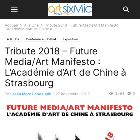
Accueil
A la Une
Tribute 2018 – Future Media/Art Manifesto :
L’Académie d’Art de Chine à...
A la Une
Conference - Debat
Exposition
Tribute 2018 – Future
Media/Art Manifesto :
L’Académie d’Art de Chine à
Strasbourg
3794
0
Par
Jean Marc Lebeaupin
-
27 novembre , 2017