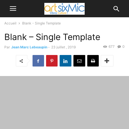
Accueil
Blank - Single Template
Blank – Single Template
677
0
Par
Jean Marc Lebeaupin
-
23 juillet , 2019