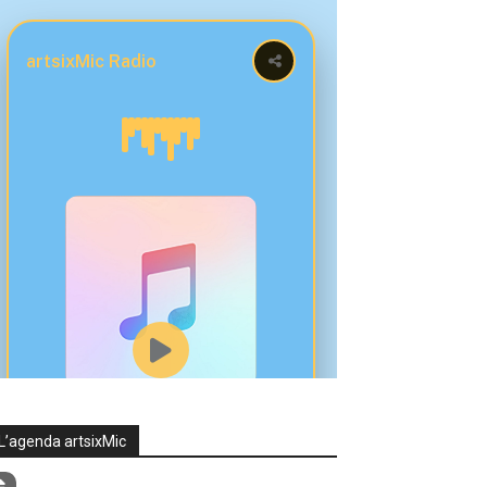
L’agenda artsixMic