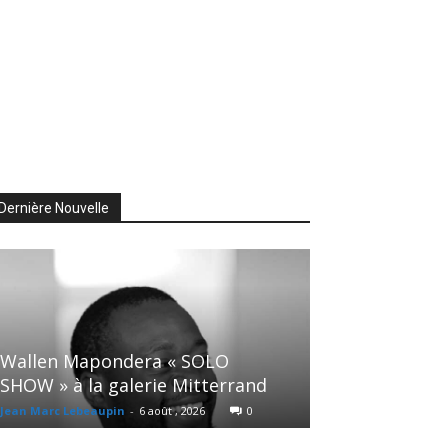
Dernière Nouvelle
Wallen Mapondera « SOLO
SHOW » à la galerie Mitterrand
Jean Marc Lebeaupin
-
6 août , 2026
0