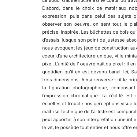
Le souci d’authenticité est le coeur du trav
D’abord, dans le choix de matériaux n
expression, puis dans celui des sujets q
observer son oeuvre, on sent tout le plais
précise, inspirée. Les bûchettes de bois qu’i
d’essais, jusque son point de justesse absol
nous évoquent les jeux de construction a
coeur d’une architecture unique, ville minia
pixel. L’unité de l’ oeuvre naît du pixel : il
quotidien qu’il en est devenu banal. Ici, Sam
trois dimensions. Ainsi renverse-t-il le pri
la figuration photographique, composant
l’expression chromatique. La réalité est 
échelles et trouble nos perceptions visuell
maîtrise technique de l’artiste est compara
peut apporter à son interprétation une infin
le vit, le possède tout entier et nous offre