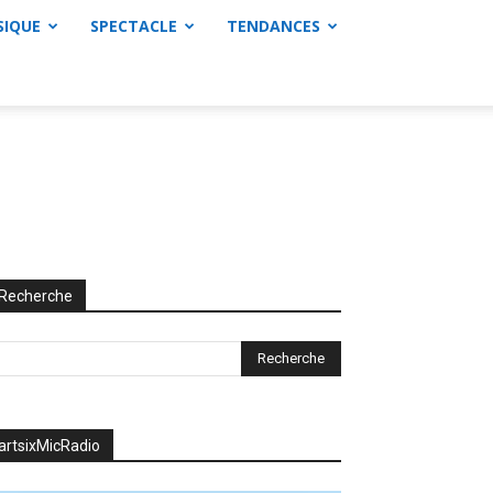
SIQUE
SPECTACLE
TENDANCES
Recherche
artsixMicRadio