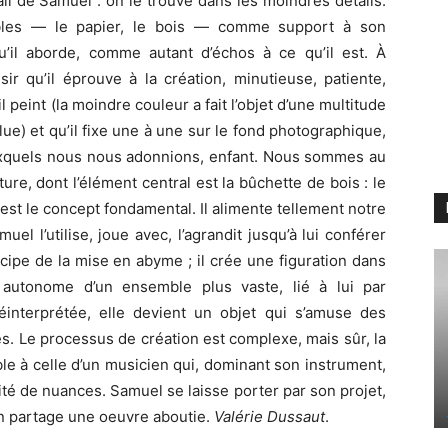
ail de Samuel : on le trouve dans les moindres détails.
obles — le papier, le bois — comme support à son
u’il aborde, comme autant d’échos à ce qu’il est. À
ir qu’il éprouve à la création, minutieuse, patiente,
l peint (la moindre couleur a fait l’objet d’une multitude
ue) et qu’il fixe une à une sur le fond photographique,
uxquels nous nous adonnions, enfant. Nous sommes au
ture, dont l’élément central est la bûchette de bois : le
 en est le concept fondamental. Il alimente tellement notre
uel l’utilise, joue avec, l’agrandit jusqu’à lui conférer
ncipe de la mise en abyme ; il crée une figuration dans
 autonome d’un ensemble plus vaste, lié à lui par
réinterprétée, elle devient un objet qui s’amuse des
es. Le processus de création est complexe, mais sûr, la
ble à celle d’un musicien qui, dominant son instrument,
ité de nuances. Samuel se laisse porter par son projet,
 en partage une oeuvre aboutie.
Valérie Dussaut
.