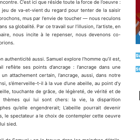
contre. C’est ici que réside toute la force de l’oeuvre :
jeu de va-et-vient du regard pour tenter de la saisir
prochons, mus par l’envie de toucher — nous reculons
 sa globalité. Par ce travail sur l’illusion, l’artiste, en
naire, nous incite à le repenser, nous devenons co-
prions.
S
on authenticité aussi. Samuel explore l’homme qu’il est,
il reflète ses points d’ancrage : l’ancrage dans une
S
e un attachement certain, l’ancrage, aussi, dans notre
si, s’émerveille-t-il à la vue d’une abeille, au point d’y
ille, touchante de grâce, de légèreté, de vérité et de
es thèmes qui lui sont chers: la vie, la disparition
hes qu’elle engendrerait; L’abeille pourrait devenir
as, le spectateur a le choix de contempler cette oeuvre
lui sied.