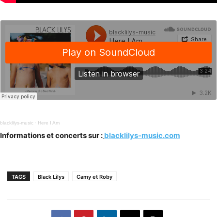
blacklilys-music
·
Here I Am
Informations et concerts sur :
blacklilys-music.com
TAGS
Black Lilys
Camy et Roby