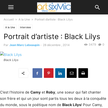
Accueil
A la Une
Portrait d’artiste : Black Lilys
A la Une
Interview
Portrait d’artiste : Black Lilys
3479
0
Par
Jean Marc Lebeaupin
-
28 décembre , 2014
Black Lilys
C’est l’histoire de
Camy
et
Roby
, une soeur qui fait chanter
son frère et qui un jour sont partis tous les deux à la conquête
du monde, sous le poétique nom de
Black Lilys
! Pour Camy,