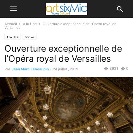
Accueil
A la Une
Ouverture exceptionnelle de l’Opéra royal de
Versailles
A la Une
Sorties
Ouverture exceptionnelle de
l’Opéra royal de Versailles
3931
0
Par
Jean Marc Lebeaupin
-
24 juillet , 2019