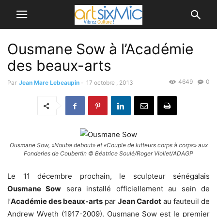
Ousmane Sow à l’Académie
des beaux-arts
4649
0
Par
Jean Marc Lebeaupin
-
17 octobre , 2013
Ousmane Sow, «Nouba debout» et «Couple de lutteurs corps à corps» aux
Fonderies de Coubertin © Béatrice Soulé/Roger Viollet/ADAGP
Le 11 décembre prochain, le sculpteur sénégalais
Ousmane Sow
sera installé officiellement au sein de
l’
Académie des beaux-arts
par
Jean Cardot
au fauteuil de
Andrew Wyeth (1917-2009). Ousmane Sow est le premier