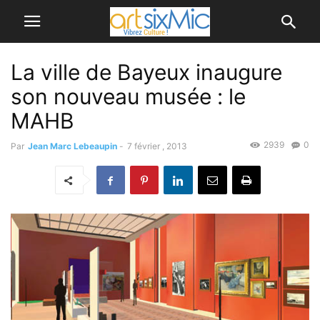
La ville de Bayeux inaugure
son nouveau musée : le
MAHB
2939
0
Par
Jean Marc Lebeaupin
-
7 février , 2013