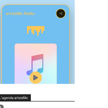
L’agenda artsixMic