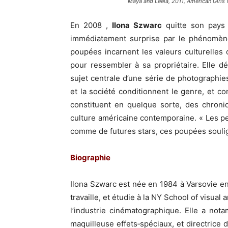
Maya and Leela, 2011, American Girls
En 2008 ,
Ilona Szwarc
quitte son pays n
immédiatement surprise par le phénomè
poupées incarnent les valeurs culturelle
pour ressembler à sa propriétaire. Elle d
sujet centrale d’une série de photographie
et la société conditionnent le genre, et c
constituent en quelque sorte, des chroni
culture américaine contemporaine. « Les pet
comme de futures stars, ces poupées soulig
Biographie
Ilona Szwarc est née en 1984 à Varsovie en
travaille, et étudie à la NY School of visua
l’industrie cinématographique. Elle a not
maquilleuse effets‐spéciaux, et directrice