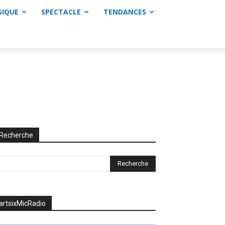
SIQUE
SPECTACLE
TENDANCES
Recherche
artsixMicRadio