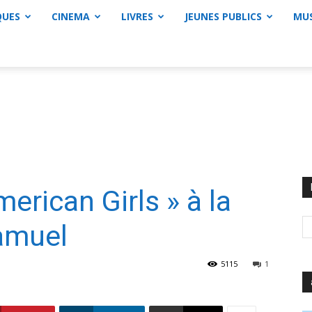
QUES
CINEMA
LIVRES
JEUNES PUBLICS
MU
erican Girls » à la
Samuel
5115
1