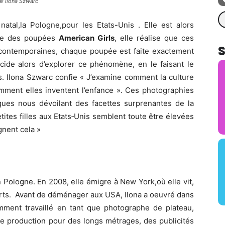
 © Ilona Szwarc
Re
atal,la Pologne,pour les Etats-Unis . Elle est alors
ne des poupées
American Girls
, elle réalise que ces
s contemporaines, chaque poupée est faite exactement
écide alors d’explorer ce phénomène, en le faisant le
s. Ilona Szwarc confie « J’examine comment la culture
omment elles inventent l’enfance ». Ces photographies
ques nous dévoilant des facettes surprenantes de la
ites filles aux Etats‐Unis semblent toute être élevées
nent cela »
 Pologne. En 2008, elle émigre à New York,où elle vit,
l arts. Avant de déménager aux USA, Ilona a oeuvré dans
amment travaillé en tant que photographe de plateau,
 de production pour des longs métrages, des publicités