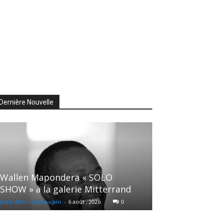
Dernière Nouvelle
Wallen Mapondera « SOLO
SHOW » à la galerie Mitterrand
Jean Marc Lebeaupin
-
6 août , 2026
0