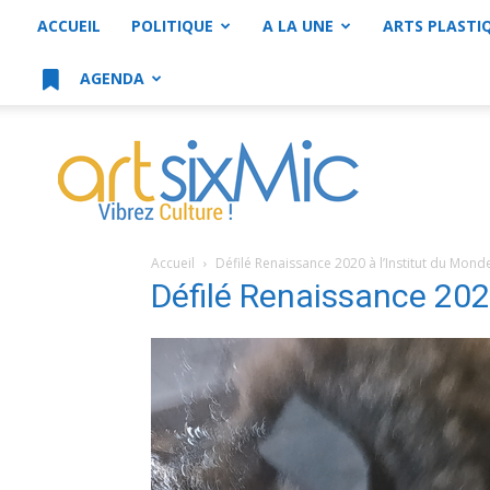
ACCUEIL
POLITIQUE
A LA UNE
ARTS PLASTI
AGENDA
artsixMic
Accueil
Défilé Renaissance 2020 à l’Institut du Mon
Défilé Renaissance 202