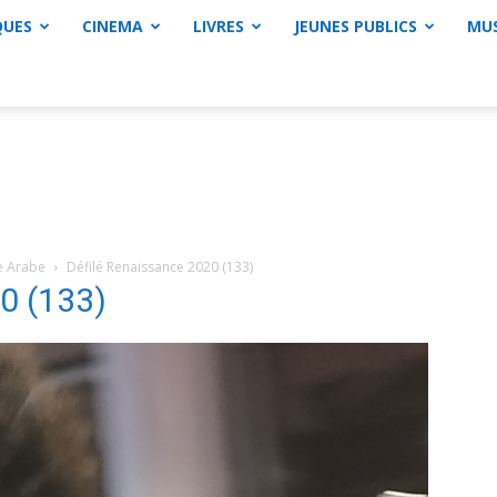
QUES
CINEMA
LIVRES
JEUNES PUBLICS
MU
de Arabe
Défilé Renaissance 2020 (133)
0 (133)