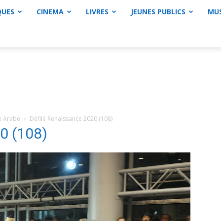
QUES
CINEMA
LIVRES
JEUNES PUBLICS
MU
de Arabe
Défilé Renaissance 2020 (108)
0 (108)