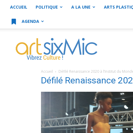
ACCUEIL
POLITIQUE
A LA UNE
ARTS PLASTI
AGENDA
artsixMic
Accueil
Défilé Renaissance 2020 à l’Institut du Mon
Défilé Renaissance 202