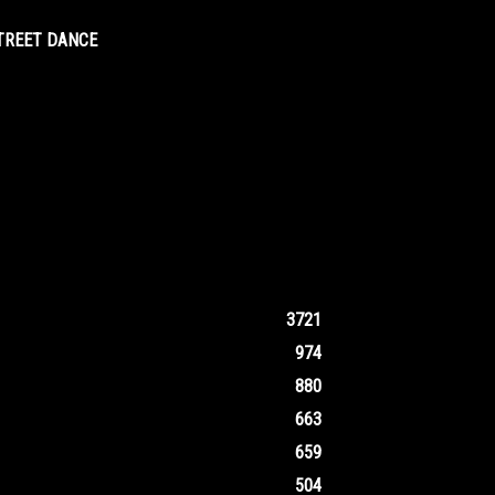
STREET DANCE
3721
974
880
663
659
504