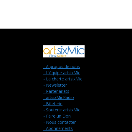
- A propos de nous
- L'équipe artsixMic
- La charte artsixMic
- Newsletter
- Partenariats
- artsixMicRadio
- Billeterie
- Soutenir artsixMic
- Faire un Don
- Nous contacter
- Abonnements