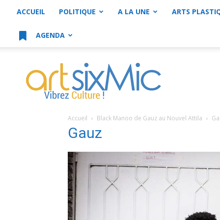
ACCUEIL
POLITIQUE
A LA UNE
ARTS PLASTI
AGENDA
artsixMic
Accueil
Black Manoo de Gauz au Nouvel Attila
Ga
Gauz