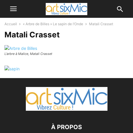
Accueil
« Arbre de Billes » Le sapin de l’Onde
Matali Crasset
Matali Crasset
L’arbre à Malice, Matali Crasset
À PROPOS