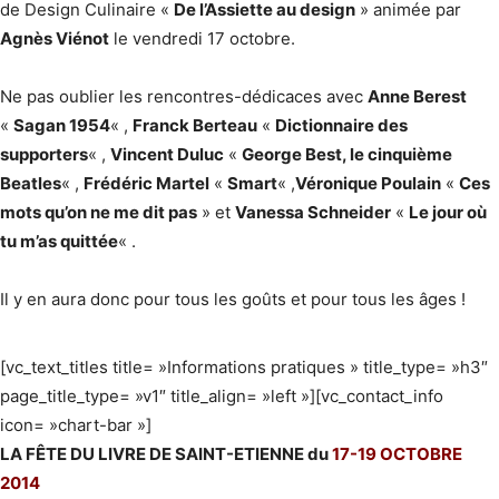
de Design Culinaire «
De l’Assiette au design
» animée par
Agnès Viénot
le vendredi 17 octobre.
Ne pas oublier les rencontres-dédicaces avec
Anne Berest
«
Sagan 1954
« ,
Franck Berteau
«
Dictionnaire des
supporters
« ,
Vincent Duluc
«
George Best, le cinquième
Beatles
« ,
Frédéric Martel
«
Smart
« ,
Véronique Poulain
«
Ces
mots qu’on ne me dit pas
» et
Vanessa Schneider
«
Le jour où
tu m’as quittée
« .
Il y en aura donc pour tous les goûts et pour tous les âges !
[vc_text_titles title= »Informations pratiques » title_type= »h3″
page_title_type= »v1″ title_align= »left »][vc_contact_info
icon= »chart-bar »]
LA FÊTE DU LIVRE DE SAINT-ETIENNE du
17-19 OCTOBRE
2014