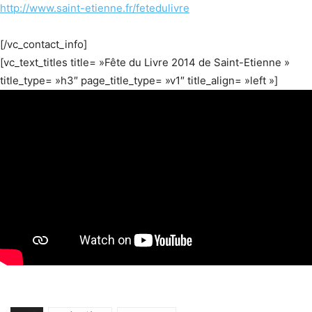
http://www.saint-etienne.fr/fetedulivre
[/vc_contact_info]
[vc_text_titles title= »Fête du Livre 2014 de Saint-Etienne »
title_type= »h3″ page_title_type= »v1″ title_align= »left »]