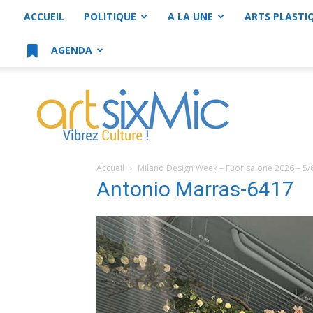
ACCUEIL
POLITIQUE
A LA UNE
ARTS PLASTI
AGENDA
artsixMic
Accueil
Milano Design Week – Fuorisalone 2026 – 5/
Antonio Marras-6417