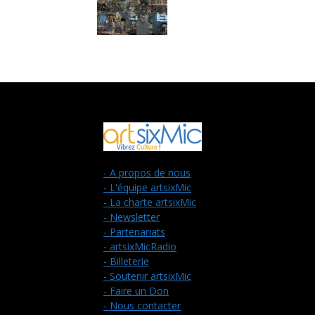
- A propos de nous
- L'équipe artsixMic
- La charte artsixMic
- Newsletter
- Partenariats
- artsixMicRadio
- Billeterie
- Soutenir artsixMic
- Faire un Don
- Nous contacter