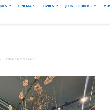
QUES
CINEMA
LIVRES
JEUNES PUBLICS
MU
6
Antonio Marras-6417