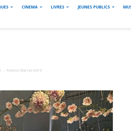
QUES
CINEMA
LIVRES
JEUNES PUBLICS
MU
6
Antonio Marras-6416