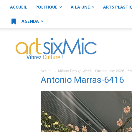
ACCUEIL
POLITIQUE
A LA UNE
ARTS PLASTI
AGENDA
artsixMic
Accueil
Milano Design Week – Fuorisalone 2026 – 5/
Antonio Marras-6416