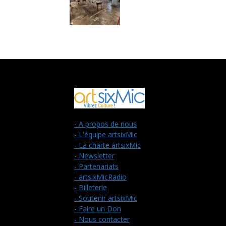
- A propos de nous
- L'équipe artsixMic
- La charte artsixMic
- Newsletter
- Partenariats
- artsixMicRadio
- Billeterie
- Soutenir artsixMic
- Faire un Don
- Nous contacter