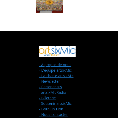
- A propos de nous
- L'équipe artsixMic
- La charte artsixMic
- Newsletter
- Partenariats
- artsixMicRadio
- Billeterie
- Soutenir artsixMic
- Faire un Don
- Nous contacter