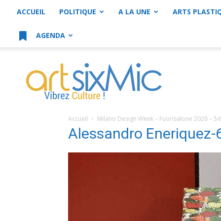
ACCUEIL
POLITIQUE
A LA UNE
ARTS PLASTI
AGENDA
artsixMic
Accueil
Milano Design Week – Fuorisalone 2026 – 5/
Alessandro Eneriquez-