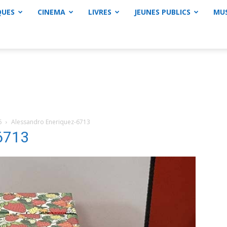
QUES
CINEMA
LIVRES
JEUNES PUBLICS
MU
6
Alessandro Eneriquez-6713
6713