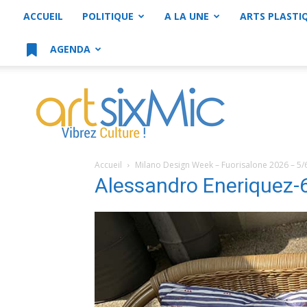
ACCUEIL
POLITIQUE
A LA UNE
ARTS PLASTI
AGENDA
artsixMic
Accueil
Milano Design Week – Fuorisalone 2026 – 5/
Alessandro Eneriquez-