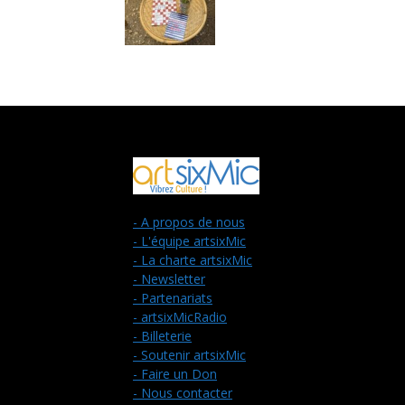
- A propos de nous
- L'équipe artsixMic
- La charte artsixMic
- Newsletter
- Partenariats
- artsixMicRadio
- Billeterie
- Soutenir artsixMic
- Faire un Don
- Nous contacter