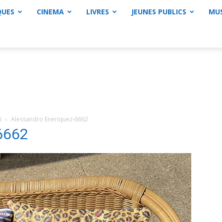
QUES
CINEMA
LIVRES
JEUNES PUBLICS
MU
6
Alessandro Eneriquez-6662
6662