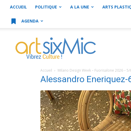
ACCUEIL
POLITIQUE
A LA UNE
ARTS PLASTI
AGENDA
artsixMic
Accueil
Milano Design Week – Fuorisalone 2026 – 5/
Alessandro Eneriquez-