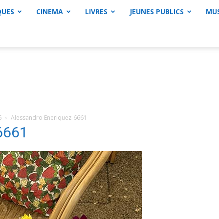
QUES
CINEMA
LIVRES
JEUNES PUBLICS
MU
6
Alessandro Eneriquez-6661
6661