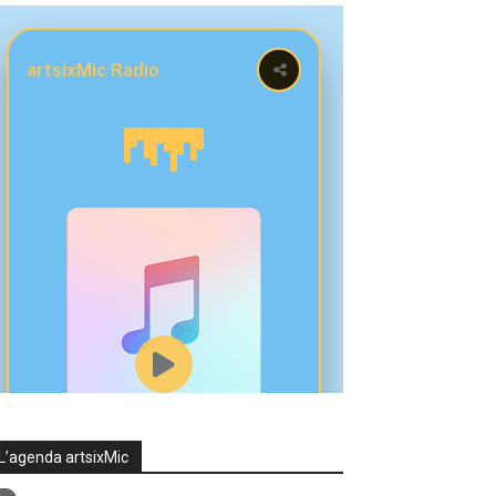
L’agenda artsixMic