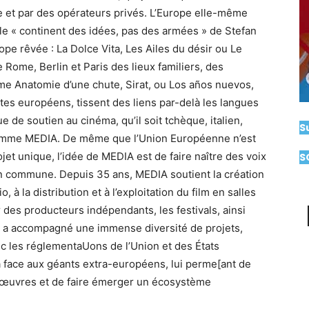
 et par des opérateurs privés. L’Europe elle-même
: le « continent des idées, pas des armées » de Stefan
pe rêvée : La Dolce Vita, Les Ailes du désir ou Le
e Rome, Berlin et Paris des lieux familiers, des
 Anatomie d’une chute, Sirat, ou Los años nuevos,
stes européens, tissent des liens par-delà les langues
ue de soutien au cinéma, qu’il soit tchèque, italien,
S
gramme MEDIA. De même que l’Union Européenne n’est
et unique, l’idée de MEDIA est de faire naître des voix
S
on commune. Depuis 35 ans, MEDIA soutient la création
, à la distribution et à l’exploitation du film en salles
r des producteurs indépendants, les festivals, ainsi
A a accompagné une immense diversité de projets,
c les réglementaUons de l’Union et des États
a face aux géants extra-européens, lui perme[ant de
es œuvres et de faire émerger un écosystème