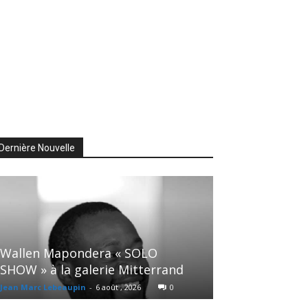
Dernière Nouvelle
Wallen Mapondera « SOLO
SHOW » à la galerie Mitterrand
Jean Marc Lebeaupin
-
6 août , 2026
0