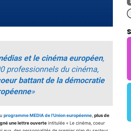
Re
médias et le cinéma européen
,
00 professionnels du cinéma,
oeur battant de la démocratie
ropéenne
»
du
programme MEDIA de l’Union européenne
,
plus de
gné une lettre ouverte
intitulée « Le cinéma, coeur
i eux, des personnalités de premier plan du secteur