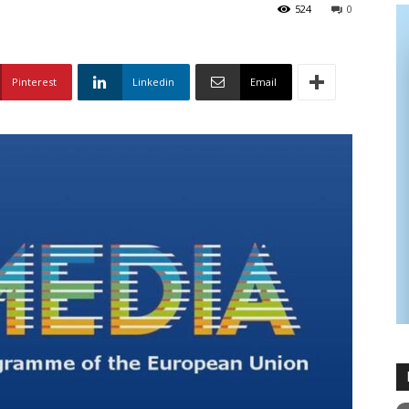
524
0
Pinterest
Linkedin
Email