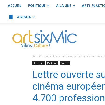
ACCUEIL
POLITIQUE
A LA UNE
ARTS PLASTI
AGENDA
artsixMic
Accueil
A la Une
Lettre ouverte sur les médias et
A la Une
Politique
Societe
Lettre ouverte su
cinéma européen 
4.700 profession