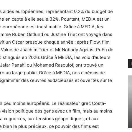
es aides européennes, représentant 0,2% du budget de
ne en capte à elle seule 32%. Pourtant, MEDIA est un
ion européenne est inestimable. Grâce à MEDIA, les
comme Ruben Östlund ou Justine Triet ont voyagé dans
vit un Oscar presque chaque année : après Flow, film
l Value de Joachim Trier et Mr Nobody Against PuFn de
distingués en 2026. Grâce à MEDIA, les voix d’auteurs
 Jafar Panahi ou Mohamed Rasoulof, ont trouvé un
dre un large public. Grâce à MEDIA, nos cinémas de
programmer des œuvres audacieuses et ouvertes sur le
un peu moins européens. Le réalisateur grec Costa-
a vision politique des gens avec un film, mais au moins
aux guerres, aux tensions géopolitiques, et aux
 bien le plus précieux, ce pouvoir des films est