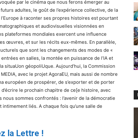
rovoquée par le cinéma que nous ferons émerger au
uturs adultes, le goût de l’expérience collective, de la
e l’Europe à raconter ses propres histoires est pourtant
atographiques et audiovisuelles visionnées en
es plateformes mondiales exercent une influence
é des œuvres, et sur les récits eux-mêmes. En parallèle,
tructurels que sont les changements des modes de «
entrées en salles, la montée en puissance de l’IA et
la situaUon géopoliUque. Aujourd’hui, la Commission
MEDIA, avec le projet AgoraEU, mais aussi de nombre
a européen de prospérer, de s’exporter et de porter
’écrire le prochain chapitre de ce[e histoire, avec
s nous sommes confrontés : l’avenir de la démocratie
 intimement liés. A chaque fois qu’une salle de
z la Lettre !