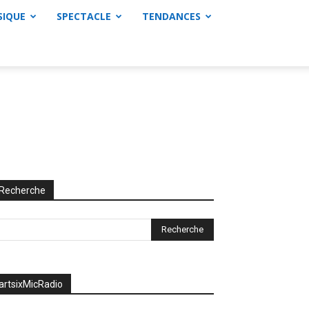
SIQUE
SPECTACLE
TENDANCES
Recherche
artsixMicRadio