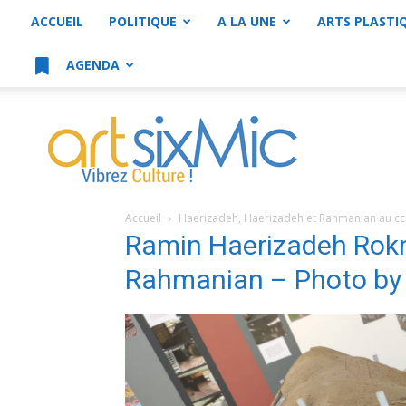
ACCUEIL
POLITIQUE
A LA UNE
ARTS PLASTI
AGENDA
artsixMic
Accueil
Haerizadeh, Haerizadeh et Rahmanian au c
Ramin Haerizadeh Rok
Rahmanian – Photo by