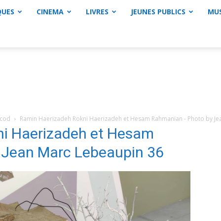
QUES
CINEMA
LIVRES
JEUNES PUBLICS
MU
ccod
Ramin Haerizadeh Rokni Haerizadeh et Hesam Rahmanian - Photo by Je
ni Haerizadeh et Hesam
 Jean Marc Lebeaupin 36