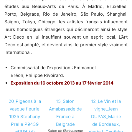
études aux Beaux-Arts de Paris. À Madrid, Bruxelles,
Porto, Belgrade, Rio de Janeiro, São Paulo, Shanghai,
Saïgon, Tokyo, Chicago, les artistes français influencent
leurs homologues étrangers qui déclineront ainsi le style
Art Déco en lui insufflant souvent un esprit local. L’Art
Déco est adopté, et devient ainsi le premier style vraiment
international.
Commissariat de l’exposition : Emmanuel
Bréon, Philippe Rivoirard.
Exposition du 16 octobre 2013 au 17 février 2014
20_Pigeons à la
15_Salon
12_Le Vin et la
vasque fleurie
Amabassade de
vigne_Jean
1925 Stephany
France à
DUPAS_Mairie
Prelle P9439
Belgrade
de Bordeaux,
Salon de l’Ambassade
o5666 (4)
photo L.Gauthier