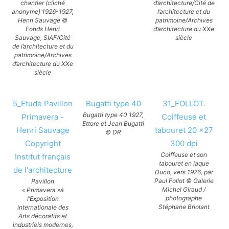
chantier (cliché
d’architecture/Cité de
anonyme) 1926-1927,
l’architecture et du
Henri Sauvage ©
patrimoine/Archives
Fonds Henri
d’architecture du XXe
Sauvage, SIAF/Cité
siècle
de l’architecture et du
patrimoine/Archives
d’architecture du XXe
siècle
5_Etude Pavillon
Bugatti type 40
31_FOLLOT.
Bugatti type 40 1927,
Primavera -
Coiffeuse et
Ettore et Jean Bugatti
Henri Sauvage
tabouret 20 x27
© DR
Copyright
300 dpi
Coiffeuse et son
Institut français
tabouret en laque
de l'architecture
Duco, vers 1926, par
Paul Follot © Galerie
Pavillon
Michel Giraud /
« Primavera »à
photographe
l’Exposition
Stéphane Briolant
internationale des
Arts décoratifs et
industriels modernes,