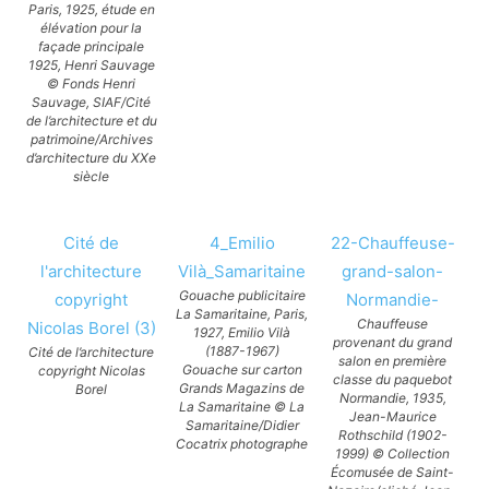
Paris, 1925, étude en
élévation pour la
façade principale
1925, Henri Sauvage
© Fonds Henri
Sauvage, SIAF/Cité
de l’architecture et du
patrimoine/Archives
d’architecture du XXe
siècle
Cité de
4_Emilio
22-Chauffeuse-
l'architecture
Vilà_Samaritaine
grand-salon-
Gouache publicitaire
copyright
Normandie-
La Samaritaine, Paris,
Chauffeuse
Nicolas Borel (3)
1927, Emilio Vilà
provenant du grand
(1887-1967)
Cité de l’architecture
salon en première
Gouache sur carton
copyright Nicolas
classe du paquebot
Grands Magazins de
Borel
Normandie, 1935,
La Samaritaine © La
Jean-Maurice
Samaritaine/Didier
Rothschild (1902-
Cocatrix photographe
1999) © Collection
Écomusée de Saint-