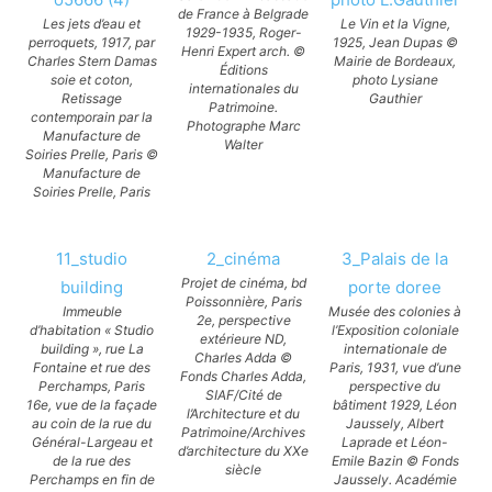
de France à Belgrade
Les jets d’eau et
Le Vin et la Vigne,
1929-1935, Roger-
perroquets, 1917, par
1925, Jean Dupas ©
Henri Expert arch. ©
Charles Stern Damas
Mairie de Bordeaux,
Éditions
soie et coton,
photo Lysiane
internationales du
Retissage
Gauthier
Patrimoine.
contemporain par la
Photographe Marc
Manufacture de
Walter
Soiries Prelle, Paris ©
Manufacture de
Soiries Prelle, Paris
11_studio
2_cinéma
3_Palais de la
Projet de cinéma, bd
building
porte doree
Poissonnière, Paris
Immeuble
Musée des colonies à
2e, perspective
d’habitation « Studio
l’Exposition coloniale
extérieure ND,
building », rue La
internationale de
Charles Adda ©
Fontaine et rue des
Paris, 1931, vue d’une
Fonds Charles Adda,
Perchamps, Paris
perspective du
SIAF/Cité de
16e, vue de la façade
bâtiment 1929, Léon
l’Architecture et du
au coin de la rue du
Jaussely, Albert
Patrimoine/Archives
Général-Largeau et
Laprade et Léon-
d’architecture du XXe
de la rue des
Emile Bazin © Fonds
siècle
Perchamps en fin de
Jaussely. Académie