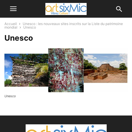
Accueil
Unesco : les nouveaux sites inscrits sur la Liste du patrimoine
mondial
Unesco
Unesco
Unesco