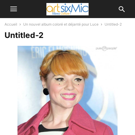
Accueil
Un nouvel album coloré et déjanté pour Luce
Untitled-2
Untitled-2