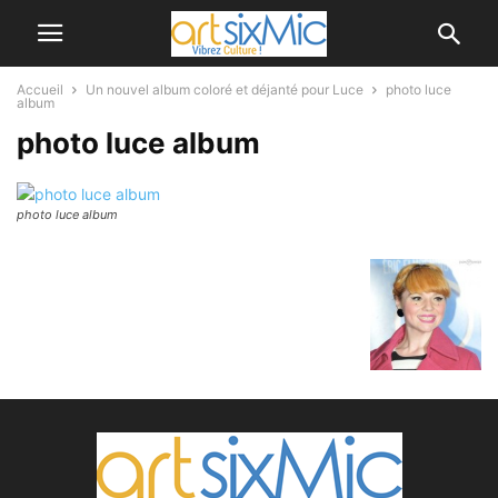
Accueil
Un nouvel album coloré et déjanté pour Luce
photo luce
album
photo luce album
photo luce album