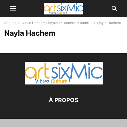
Accueil
Nayla Hachem : Beyrouth, comme si l’oubli…
Nayla Hachem
Nayla Hachem
À PROPOS