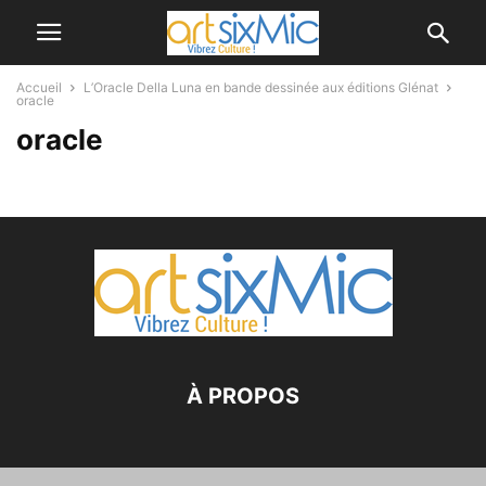
Accueil
L’Oracle Della Luna en bande dessinée aux éditions Glénat
oracle
oracle
À PROPOS