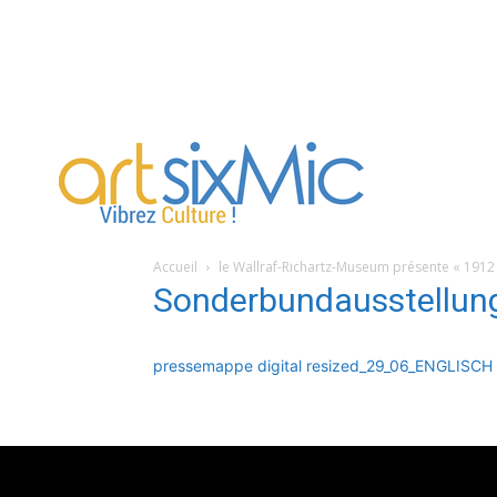
artsixMic
Accueil
le Wallraf-Richartz-Museum présente « 191
Sonderbundausstellun
pressemappe digital resized_29_06_ENGLISCH