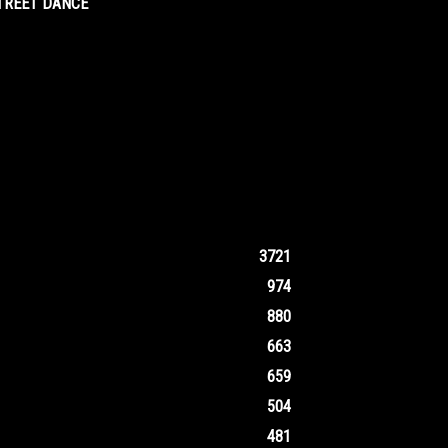
STREET DANCE
3721
974
880
663
659
504
481