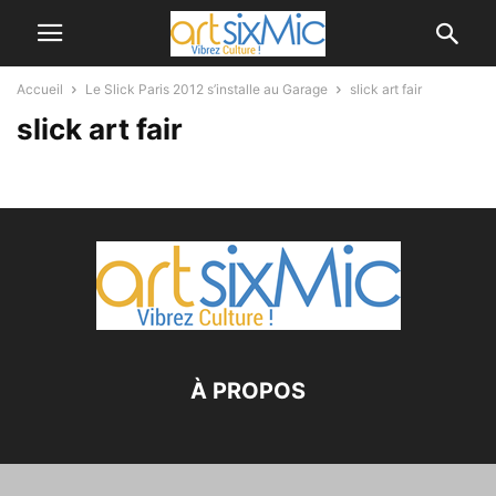
Accueil
Le Slick Paris 2012 s’installe au Garage
slick art fair
slick art fair
À PROPOS