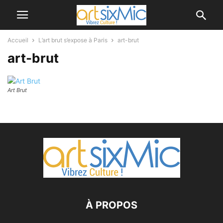
Accueil
L’art brut s’expose à Paris
art-brut
art-brut
Art Brut
À PROPOS