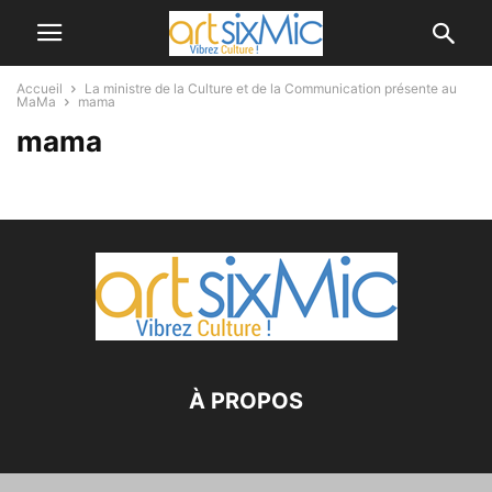
Accueil
La ministre de la Culture et de la Communication présente au
MaMa
mama
mama
À PROPOS