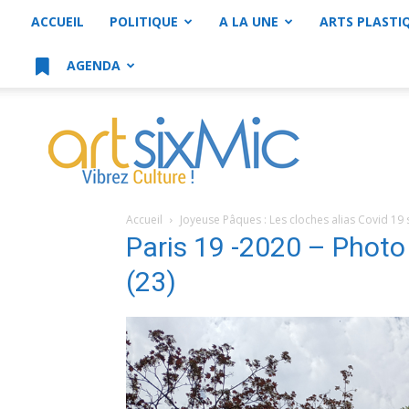
ACCUEIL
POLITIQUE
A LA UNE
ARTS PLASTI
AGENDA
artsixMic
Accueil
Joyeuse Pâques : Les cloches alias Covid 19 s
Paris 19 -2020 – Phot
(23)