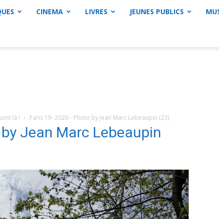
QUES
CINEMA
LIVRES
JEUNES PUBLICS
MU
ont là !
Paris 19 -2020 - Photo by Jean Marc Lebeaupin (23)
o by Jean Marc Lebeaupin