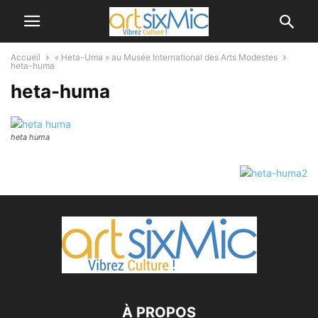
Accueil
« Heta-Uma » au Musée International des Arts Modestes
heta-huma
heta-huma
heta huma
À PROPOS