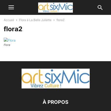
Accueil
Flora à La Belle Juliette
flora2
flora2
Flora
À PROPOS