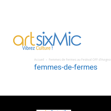
artsixMic
Accueil
Femmes de Fermes au Festival OFF d’Avign
femmes-de-fermes