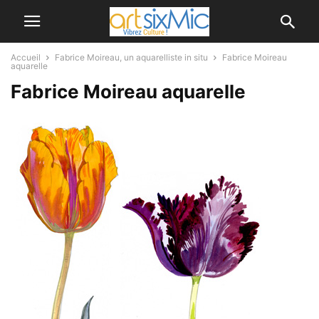
Accueil
Fabrice Moireau, un aquarelliste in situ
Fabrice Moireau
aquarelle
Fabrice Moireau aquarelle