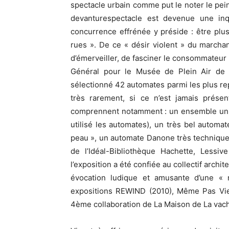
spectacle urbain comme put le noter le pein
devanturespectacle est devenue une inq
concurrence effrénée y préside : être plus
rues ». De ce « désir violent » du marchan
d’émerveiller, de fasciner le consommateur
Général pour le Musée de Plein Air de V
sélectionné 42 automates parmi les plus rep
très rarement, si ce n’est jamais présen
comprennent notamment : un ensemble uniq
utilisé les automates), un très bel automa
peau », un automate Danone très technique.
de l’Idéal-Bibliothèque Hachette, Less
l’exposition a été confiée au collectif arch
évocation ludique et amusante d’une « r
expositions REWIND (2010), Même Pas Viel
4ème collaboration de La Maison de La vache