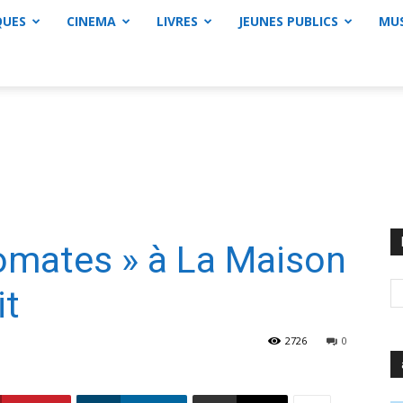
QUES
CINEMA
LIVRES
JEUNES PUBLICS
MU
omates » à La Maison
it
2726
0