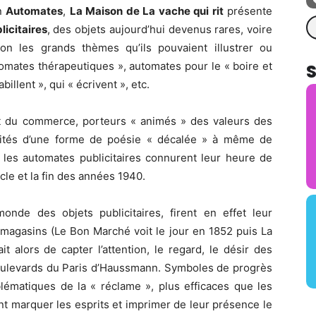
on
Automates
,
La Maison de La vache qui rit
présente
Re
icitaires
, des objets aujourd’hui devenus rares, voire
on les grands thèmes qu’ils pouvaient illustrer ou
tomates thérapeutiques », automates pour le « boire et
billent », qui « écrivent », etc.
et du commerce, porteurs « animés » des valeurs des
ités d’une forme de poésie « décalée » à même de
, les automates publicitaires connurent leur heure de
cle et la fin des années 1940.
nde des objets publicitaires, firent en effet leur
magasins (Le Bon Marché voit le jour en 1852 puis La
ait alors de capter l’attention, le regard, le désir des
boulevards du Paris d’Haussmann. Symboles de progrès
matiques de la « réclame », plus efficaces que les
ent marquer les esprits et imprimer de leur présence le