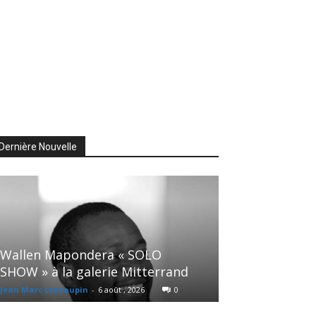
Dernière Nouvelle
Wallen Mapondera « SOLO
SHOW » à la galerie Mitterrand
Jean Marc Lebeaupin
-
6 août , 2026
0