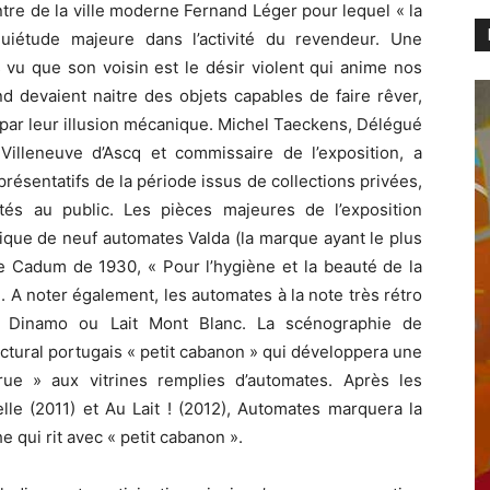
tre de la ville moderne Fernand Léger pour lequel « la
uiétude majeure dans l’activité du revendeur. Une
 vu que son voisin est le désir violent qui anime nos
d devaient naitre des objets capables de faire rêver,
 par leur illusion mécanique. Michel Taeckens, Délégué
illeneuve d’Ascq et commissaire de l’exposition, a
résentatifs de la période issus de collections privées,
tés au public. Les pièces majeures de l’exposition
ue de neuf automates Valda (la marque ayant le plus
te Cadum de 1930, « Pour l’hygiène et la beauté de la
 A noter également, les automates à la note très rétro
ive Dinamo ou Lait Mont Blanc. La scénographie de
itectural portugais « petit cabanon » qui développera une
ue » aux vitrines remplies d’automates. Après les
le (2011) et Au Lait ! (2012), Automates marquera la
 qui rit avec « petit cabanon ».