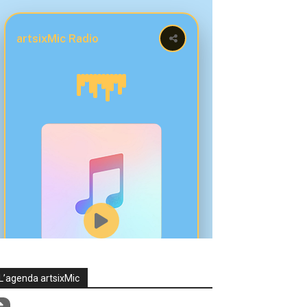
L’agenda artsixMic