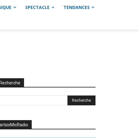
SIQUE
SPECTACLE
TENDANCES
Recherche
artsixMicRadio